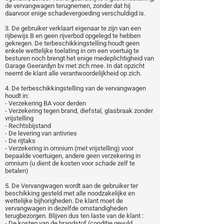
de vervangwagen terugnemen, zonder dat hij
daarvoor enige schadevergoeding verschuldigd is.
3. De gebruiker verklaart eigenaar te zijn van een
rijbewijs B en geen rijverbod opgelegd te hebben
gekregen. De terbeschikkingstelling houdt geen
enkele wettelijke toelating in om een voertuig te
besturen noch brengt het enige medeplichtigheid van
Garage Geerardyn bv met zich mee. In dat opzicht
neemt de klant alle verantwoordelijkheid op zich.
4. De terbeschikkingstelling van de vervangwagen
houdt in:
- Verzekering BA voor derden
- Verzekering tegen brand, diefstal, glasbraak zonder
vrijstelling
- Rechtsbijstand
- De levering van antivries
- De rijtaks
- Verzekering in omnium (met vrijstelling) voor
bepaalde voertuigen, andere geen verzekering in
omnium (u dient de kosten voor schade zelf te
betalen)
5. De Vervangwagen wordt aan de gebruiker ter
beschikking gesteld met alle noodzakelijke en
wettelijke bijhorigheden. De klant moet de
vervangwagen in dezelfde omstandigheden
terugbezorgen. Blijven dus ten laste van de klant :
- De kosten van de brandstof (conditie gevuld