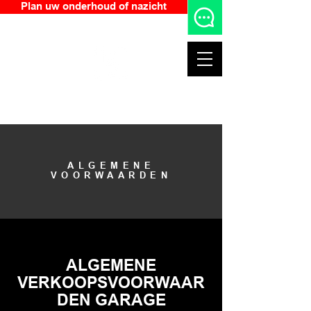
Plan uw onderhoud of nazicht
Garage Geerardyn bv
+32 476 64 09 95
ALGEMENE
VOORWAARDEN
ALGEMENE
VERKOOPSVOORWAAR
DEN GARAGE