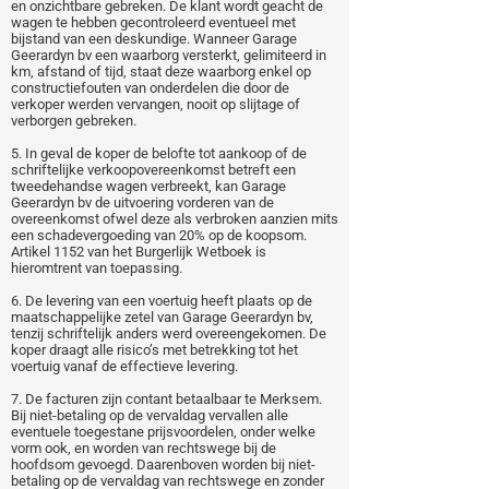
en onzichtbare gebreken. De klant wordt geacht de
wagen te hebben gecontroleerd eventueel met
bijstand van een deskundige. Wanneer Garage
Geerardyn bv een waarborg versterkt, gelimiteerd in
km, afstand of tijd, staat deze waarborg enkel op
constructiefouten van onderdelen die door de
verkoper werden vervangen, nooit op slijtage of
verborgen gebreken.
5. In geval de koper de belofte tot aankoop of de
schriftelijke verkoopovereenkomst betreft een
tweedehandse wagen verbreekt, kan Garage
Geerardyn bv de uitvoering vorderen van de
overeenkomst ofwel deze als verbroken aanzien mits
een schadevergoeding van 20% op de koopsom.
Artikel 1152 van het Burgerlijk Wetboek is
hieromtrent van toepassing.
6. De levering van een voertuig heeft plaats op de
maatschappelijke zetel van Garage Geerardyn bv,
tenzij schriftelijk anders werd overeengekomen. De
koper draagt alle risico’s met betrekking tot het
voertuig vanaf de effectieve levering.
7. De facturen zijn contant betaalbaar te Merksem.
Bij niet-betaling op de vervaldag vervallen alle
eventuele toegestane prijsvoordelen, onder welke
vorm ook, en worden van rechtswege bij de
hoofdsom gevoegd. Daarenboven worden bij niet-
betaling op de vervaldag van rechtswege en zonder