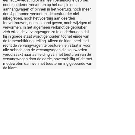
een auto-wedstrijd of aan een behendigheidsproef,
noch goederen vervoeren op het dag, in een
aanhangwagen of binnen in het voertuig, noch meer
den 4 personen vervoeren, de bestuurder niet
inbegrepen, noch het voertuig aan deerden
toevertrouwen, noch in pand geven, noch wijzigen of
vervormen. In het algemeen verbindt de gebruiker
zich ertoe de vervangwagen zo te onderhouden dat
hij in goede staat wordt gehouden tot het einde van
de terbeschikkingstelling. Alleen de klant heeft het
recht de vervangwagen te besturen, en staat in voor
alle schade aan de vervangwagen die zou worden
veroorzaakt naar aanleiding van het besturen van de
vervangwagen door de derde, onverschillig of dit met
medeweten dan wel met toestemming gebeurde van
de klant.
9. Elke schade aan de vervangwagen ten gevolge van
een fout, zelf een lichte, of ten gevolge van de
nalatigheid van de klant, of van elke eventuele
andere bestuurder of inzittende, zal de klant worden
aangerekend en zal moeten betaald worden voor de
teruggave van zijn eigen voertuig. Indien er een
verkeersongeval voordoet, dan zal de vrijstelling
worden aangerekend zoals voorzien in
verzekeringspolis van de wagen. De gebruiker ziet af
van elke vordering tegen Garage Geerardyn bv ten
gevolge van ongevallen waarvan hijzelf of de
inzittenden, de bestuurder inbegrepen, het
slachtoffer zijn. Hij neemt alle gevolgen van een