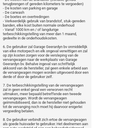
terugbrengen of gereden kilometers te vergoeden)
- De kosten van parking en garage
- De carwash
- De boetes en overtredingen
- Verkeerdelijk gebruik van brandstof, stuk-gereden
banden, elke kost buiten normale onderhoud
- Vanaf 1000 km en / of langdurige
terbeschikkingstelling van meer dan 1 maand,
gedeelte in de onderhoudskosten.
6. De gebruiker zal Garage Geerardyn bv onmiddellijk
van elke motorpech en elk ongeval verwittigen en zal
op zijn kosten zorgen voor de versleping van de
vervangwagen naar de werkplaats van Garage
Geerardyn bv. Behalve ingeval van schriftelijk
akkoord van de hersteller, zal geen enkele arbeid aan
de vervangwagen mogen worden uitgevoerd door een
derde of door de gebruiker zelf.
7. De terbeschikkingstelling van de vervangwagen
zal in geen enkel geval een verworven recht
uitmaken, meer bepaald betreffende een tweede
vervangwagen. Wordt de vervangwagen
geïmmobiliseerd, dan is de hersteller niet gehouden
tot de vervanging noch moet hij daarvoor enigerlei
vergoeding betalen.
8. De gebruiker verbindt zich ertoe de vervangwagen
als goede huisvader te gebruiker. Het deelnemen aan