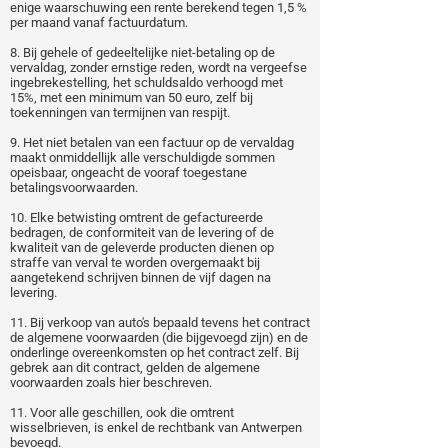
enige waarschuwing een rente berekend tegen 1,5 %
per maand vanaf factuurdatum.
8. Bij gehele of gedeeltelijke niet-betaling op de
vervaldag, zonder ernstige reden, wordt na vergeefse
ingebrekestelling, het schuldsaldo verhoogd met
15%, met een minimum van 50 euro, zelf bij
toekenningen van termijnen van respijt.
9. Het niet betalen van een factuur op de vervaldag
maakt onmiddellijk alle verschuldigde sommen
opeisbaar, ongeacht de vooraf toegestane
betalingsvoorwaarden.
10. Elke betwisting omtrent de gefactureerde
bedragen, de conformiteit van de levering of de
kwaliteit van de geleverde producten dienen op
straffe van verval te worden overgemaakt bij
aangetekend schrijven binnen de vijf dagen na
levering.
11. Bij verkoop van auto's bepaald tevens het contract
de algemene voorwaarden (die bijgevoegd zijn) en de
onderlinge overeenkomsten op het contract zelf. Bij
gebrek aan dit contract, gelden de algemene
voorwaarden zoals hier beschreven.
11. Voor alle geschillen, ook die omtrent
wisselbrieven, is enkel de rechtbank van Antwerpen
bevoegd.