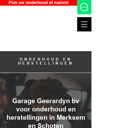
Plan uw onderhoud of nazicht
Garage Geerardyn bv
+32 476 64 09 95
ONDERHOUD EN
HERSTELLINGEN
Garage Geerardyn bv
voor onderhoud en
herstellingen in Merksem
en Schoten