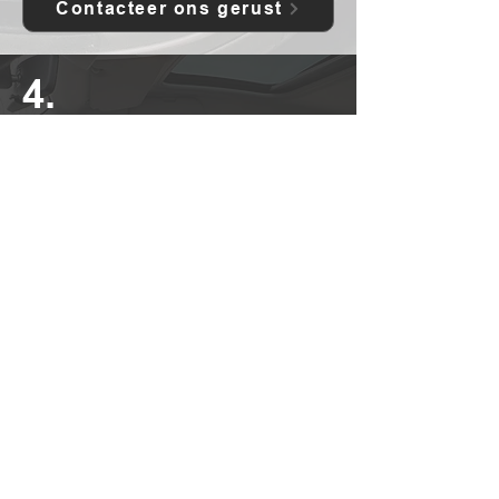
Contacteer ons gerust
4.
Plekken op zetels
Reiniging van je interieur
Autostoelen en automatten krijgen het
dag in dag uit hard te verduren. Een vuil
auto-interieur door gemorste drankjes,
vuile schoenen, kinderhandjes, modderige
poten van huisdieren of andere vlekken?
Als je te lang wacht, kunnen plekken
moeilijk te verwijderen zijn. Gelukkig kan
Garage Geerardyn bv daar wat aan doen!
Geef vuil en stof niet de kans om in
autobekleding te trekken, wij zorgen voor
een professionele reiniging van je
interieur.